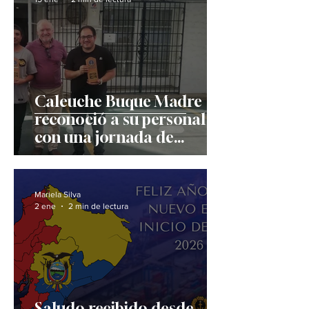
Caleuche Buque Madre
reconoció a su personal
con una jornada de
camaradería y
agradecimiento por la
labor realizada en 2025
Mariela Silva
2 ene
2 min de lectura
Saludo recibido desde