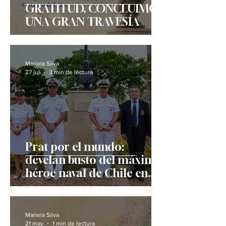
GRATITUD, CONCLUIMOS
UNA GRAN TRAVESÍA
Mariela Silva
27 jul
3 min de lectura
Prat por el mundo:
develan busto del máximo
héroe naval de Chile en
Cartagena de Indias
Mariela Silva
21 may
1 min de lectura