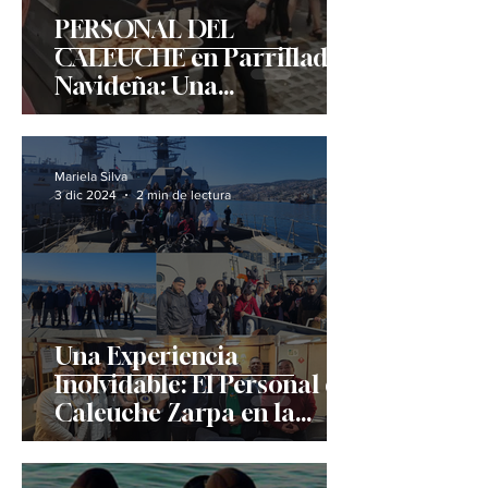
PERSONAL DEL
CALEUCHE en Parrillada
Navideña: Una
Celebración de Unidad y
Gratitud
Mariela Silva
3 dic 2024
2 min de lectura
Una Experiencia
Inolvidable: El Personal del
Caleuche Zarpa en la
Fragata Condell