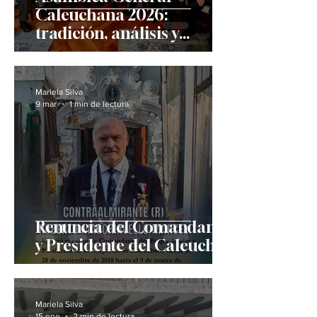
Caleuchana 2026:
tradición, análisis y
proyección de futuro en el
Buque Madre
Mariela Silva
9 mar
1 min de lectura
Renuncia del Comandante
y Presidente del Caleuche
Mariela Silva
15 ene
2 min de lectura