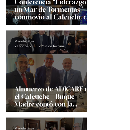
Conferencia “Liderazgo en
un Mar de Tormentas”
conmovió al Caleuche en
el Día del Combate Naval
de Angamos
Mariela Silva
21 ago 2025
2 min de lectura
Almuerzo de ADICARE en
el Caleuche – Buque
Madre contó con la
presencia del Cardenal
Fernando Chomalí
Mariela Silva