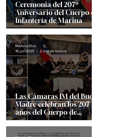
Ceremonia del 207º
Aniversario del Cuerpo de
Infantería de Marina
Mariela Silva
16 jun 2025
2 min de lectura
Las Cámaras IM del Buque
Madre celebran los 207
años del Cuerpo de
Infantería de Marina con
solemne ceremonia y
fraterna camaradería