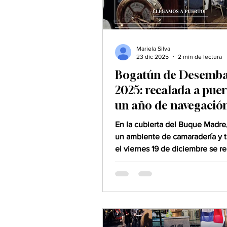
Mariela Silva
23 dic 2025
2 min de lectura
Bogatún de Desemb
2025: recalada a puer
un año de navegació
caleuchana
En la cubierta del Buque Madre,
un ambiente de camaradería y t
el viernes 19 de diciembre se re
Bogatún de Desembarco , cere
la que la Tripulación Caleuchan
acompañada de sus inseparabl
“sirenas”, celebraron simbólica
recalada a puerto tras un inten
navegación. Fue una noche par