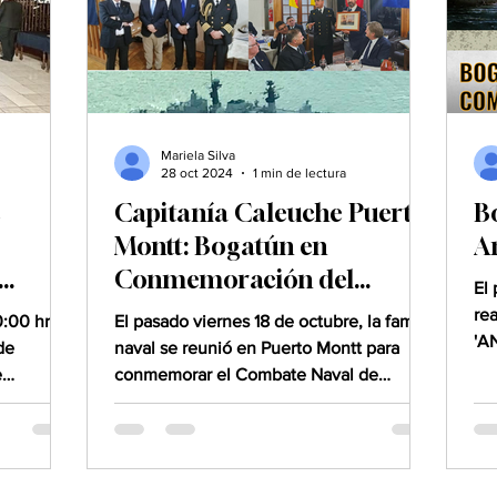
Mariela Silva
28 oct 2024
1 min de lectura
e
Capitanía Caleuche Puerto
B
Montt: Bogatún en
A
Conmemoración del
El
Combate de Angamos 2024
re
0:00 hrs,
El pasado viernes 18 de octubre, la familia
junto a la Escuadra
'A
de
naval se reunió en Puerto Montt para
del
e
Nacional
conmemorar el Combate Naval de
o...
Angamos y celebrar el Día...