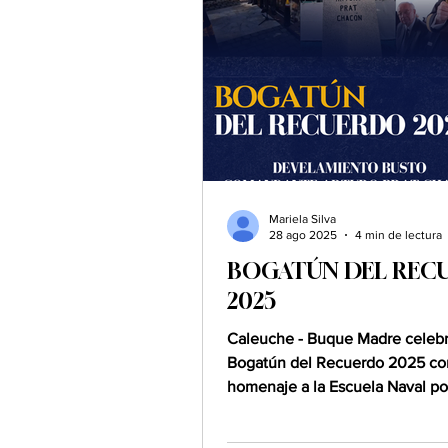
compartir, recordar y, una vez 
en valor las tradiciones y los pr
que dan sentido a la vida caleu
Entre tragatunes , cant
Mariela Silva
28 ago 2025
4 min de lectura
BOGATÚN DEL REC
2025
Caleuche - Buque Madre celebr
Bogatún del Recuerdo 2025 co
homenaje a la Escuela Naval po
aniversario 207° y develamiento 