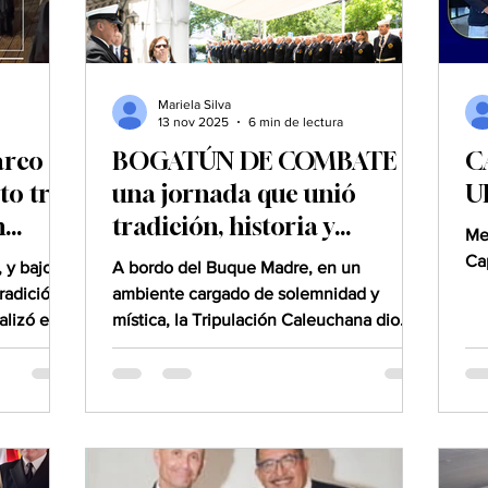
Mariela Silva
13 nov 2025
6 min de lectura
arco
BOGATÚN DE COMBATE
C
to tras
una jornada que unió
U
n
tradición, historia y
Me
fraternidad.
Ca
 y bajo
A bordo del Buque Madre, en un
radición,
ambiente cargado de solemnidad y
alizó el
mística, la Tripulación Caleuchana dio
monia con
avante al Bogatún de Combate en
a,
conmemoración al 146° Aniversario del
es
Combate Naval de Angamos , el 207°
mente la
Aniversario del Zarpe de la Primera
so año de
Escuadra Nacional y Día del Suboficial
a
Mayor Naval , tres hitos que evocan el