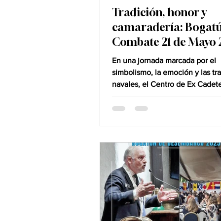
Tradición, honor y
camaradería: Bogat
Combate 21 de Mayo 
En una jornada marcada por el
simbolismo, la emoción y las tr
navales, el Centro de Ex Cadet
Oficiales de la Armada “Caleuc
celebró su emblemático Bogat
Combate, rindiendo homenaje a
Glorias Navales y conmemorand
aniversario de los Combates Na
Iquique y Punta Gruesa. La cer
realizada en el fondeadero “Artu
reunió a autoridades navales, i
especiales, cadetes y familias
caleuchanas en torno a una jor
profu