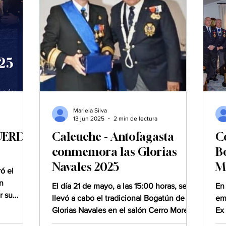
más, poner
temple, la estrategia y la vocación de
incipios
servicio de quienes han surcado los
chana.
mares de la Patria. La ceremonia
comenzó en el Patio de Formación ,
donde se rind
Mariela Silva
13 jun 2025
2 min de lectura
UERDO
Caleuche - Antofagasta
C
conmemora las Glorias
B
Navales 2025
M
ó el
n
El día 21 de mayo, a las 15:00 horas, se
En
r su
llevó a cabo el tradicional Bogatún de las
em
del...
Glorias Navales en el salón Cerro Moreno
Ex
del Hotel...
“Ca