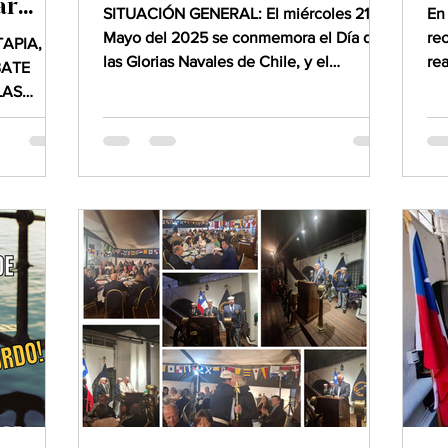
ar
SITUACIÓN GENERAL: El miércoles 21 de
En
Mayo del 2025 se conmemora el Día de
re
APIA, EN
las Glorias Navales de Chile, y el
re
ATE
Centésimo Cuadragésimo...
RE
LAS
 Con