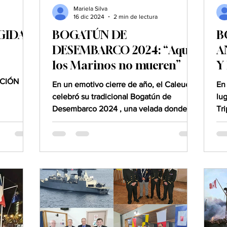
Mariela Silva
16 dic 2024
2 min de lectura
GIDA
BOGATÚN DE
B
DESEMBARCO 2024: “Aquí
A
los Marinos no mueren”
Y
ACIÓN
En un emotivo cierre de año, el Caleuche
En
celebró su tradicional Bogatún de
lu
Desembarco 2024 , una velada donde la
Tr
alegría y la reflexión...
inv