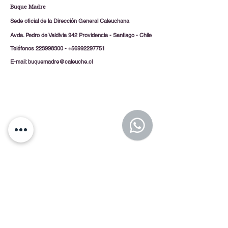
Buque Madre
Sede oficial de la Dirección General Caleuchana
Avda. Pedro de Valdivia 942 Providencia - Santiago - Chile
Teléfonos
223998300
-
+56992297751
E-mail:
buquemadre@caleuche.cl
Fondeadero
Esmeralda
Parcela "B" ex Fundo Los Guindos