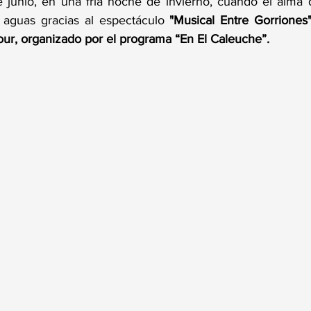
 junio, en una fría noche de invierno, cuando el alma d
 aguas gracias al espectáculo
 "Musical Entre Gorriones",
our, organizado por el programa “En El Caleuche”.