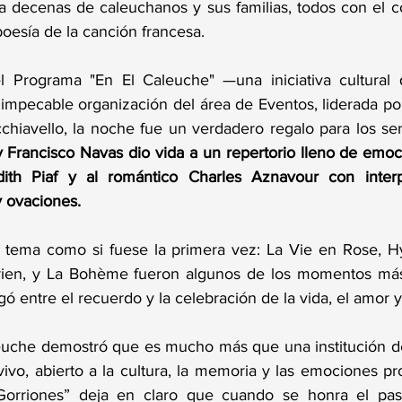
a decenas de caleuchanos y sus familias, todos con el co
 poesía de la canción francesa.
el Programa "En El Caleuche" —una iniciativa cultural 
impecable organización del área de Eventos, liderada por
chiavello, la noche fue un verdadero regalo para los sen
y Francisco Navas dio vida a un repertorio lleno de emoc
ith Piaf y al romántico Charles Aznavour con interp
y ovaciones.
a tema como si fuese la primera vez: La Vie en Rose, H
 rien, y La Bohème fueron algunos de los momentos más
 entre el recuerdo y la celebración de la vida, el amor y 
uche demostró que es mucho más que una institución de 
vo, abierto a la cultura, la memoria y las emociones pro
Gorriones” deja en claro que cuando se honra el pas