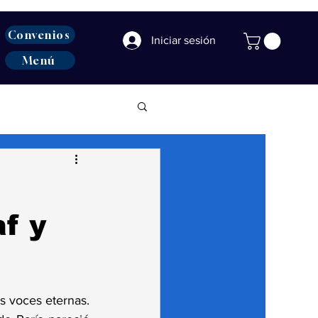
Convenios
Iniciar sesión
Menú
f y
 voces eternas. 