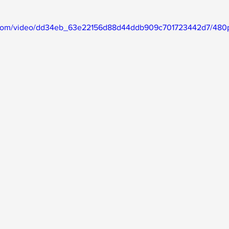
ic.com/video/dd34eb_63e22156d88d44ddb909c701723442d7/480