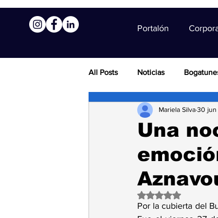
Portalón
Corpor
All Posts
Noticias
Bogatune
Mariela Silva
30 jun
Una no
emoción
Aznavou
Obtuvo NaN de 5 es
Por la cubierta del 