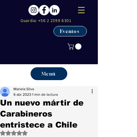
Guardia:
+56 2 2399 8301
Eventos
Menú
Mariela Silva
6 abr 2023
1 min de lectura
Un nuevo mártir de
Carabineros
entristece a Chile
Obtuvo NaN de 5 estrellas.