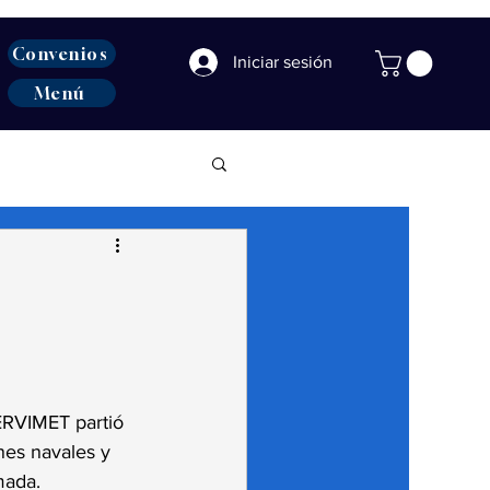
Convenios
Iniciar sesión
Menú
SERVIMET partió 
nes navales y 
mada. 