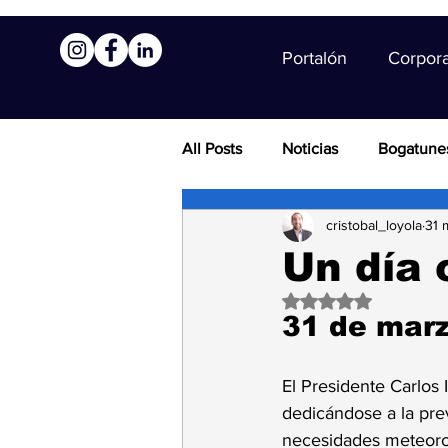
Portalón
Corpor
All Posts
Noticias
Bogatune
cristobal_loyola
31 
Un día 
Obtuvo NaN de 5 es
31 de mar
El Presidente Carlos 
dedicándose a la pre
necesidades meteoroló