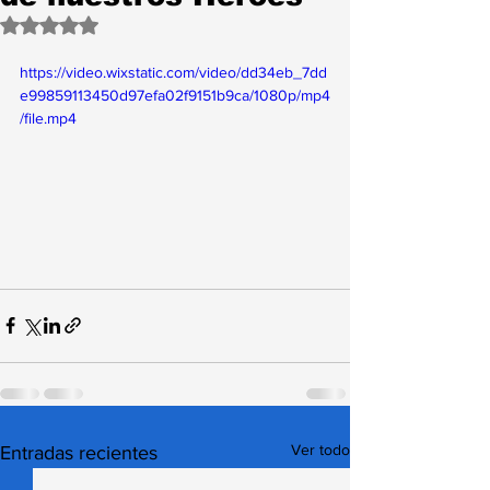
Obtuvo NaN de 5 estrellas.
https://video.wixstatic.com/video/dd34eb_7dd
e99859113450d97efa02f9151b9ca/1080p/mp4
/file.mp4
Ver todo
Entradas recientes