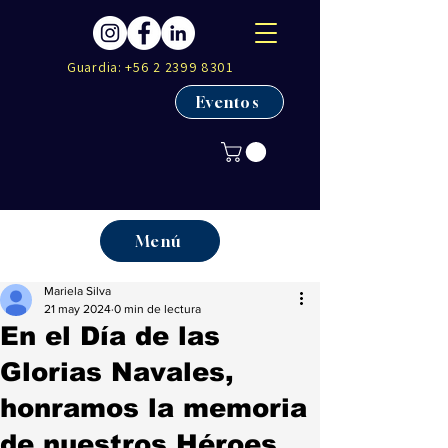
Guardia:
+56 2 2399 8301
Eventos
Menú
Mariela Silva
21 may 2024
0 min de lectura
En el Día de las
Glorias Navales,
honramos la memoria
de nuestros Héroes