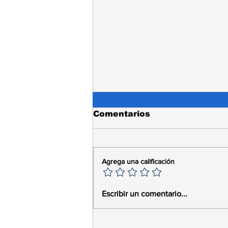
Comentarios
Agrega una calificación
El Caleuche Vibra con
Escribir un comentario...
el Debut de The Jurels:
Una Noche de Música,
Talento y Camaradería