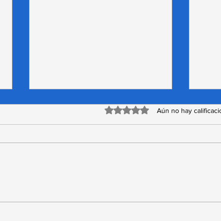
Obtuvo 0 de 5 estrellas.
Aún no hay calificac
Conferencia “Liderazgo
Hom
en un Mar de
Car
Tormentas” conmovió al
Bri
Caleuche en el Día del
amor