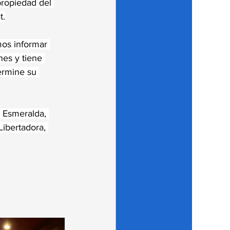
propiedad del 
t.
os informar 
es y tiene 
ermine su 
 Esmeralda, 
ibertadora, 