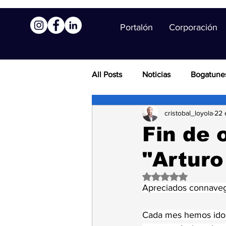
Portalón
Corporación
All Posts
Noticias
Bogatune
cristobal_loyola
22 
Fin de 
"Arturo
Obtuvo NaN de 5 es
Apreciados connaveg
Cada mes hemos ido i