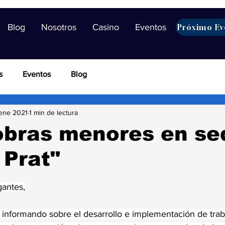
Blog
Nosotros
Casino
Eventos
Próximo Ev
s
Eventos
Blog
ene 2021
1 min de lectura
obras menores en se
 Prat"
trellas.
antes,
nformando sobre el desarrollo e implementación de trab