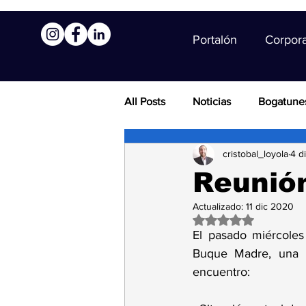
Portalón
Corpor
All Posts
Noticias
Bogatune
cristobal_loyola
4 d
Reunió
Actualizado:
11 dic 2020
Obtuvo NaN de 5 es
El pasado miércoles
Buque Madre, una r
encuentro: