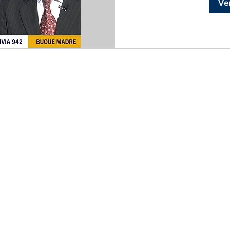
Ver
© 2021
¡Viento a un Largo y Buena Mar!