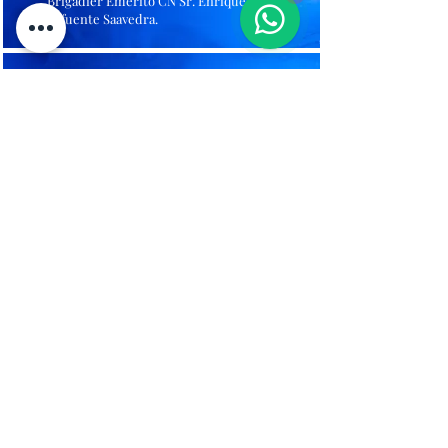
Brigadier Emérito CN Sr. Enrique
Lafuente Saavedra.
Brigadier
Secretario
Sr. Jorge Maturana Lavín
Brigadier
Tesorero
Sr. Rodrigo Lewis Arriagada.
Brigadier
Infraestructura
Sr. Gonzalo Maldonado Velásquez.
Brigadier de
Eventos