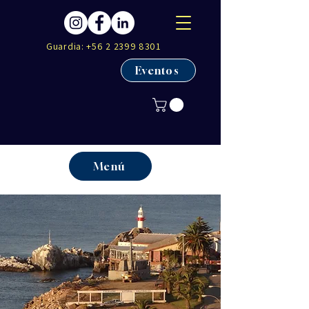
Guardia:
+56 2 2399 8301
Eventos
Menú