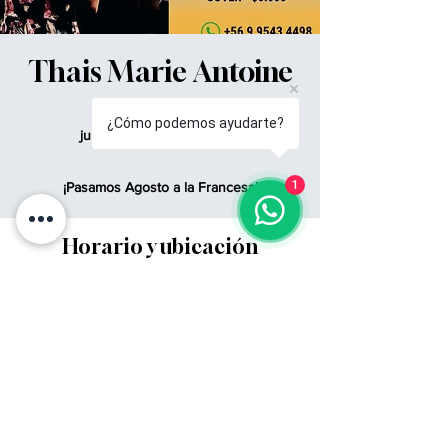
Thais Marie Antoine
y su grupo
¿Cómo podemos ayudarte?
jue, 29 ago
  |  
Providencia
1
¡Pasamos Agosto a la Francesa!
Horario y ubicación
29 ago 2024, 7:00 p. m. – 11:59 p. m.
Providencia, Av. Pedro de Valdivia 942,
7510523 Providencia, Región Metropolitana,
Chile
© 2021