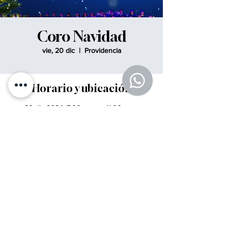
Coro Navidad
vie, 20 dic
  |  
Providencia
Horario y ubicación
20 dic 2024, 7:00 p. m. – 11:00 p. m.
Providencia, Av. Pedro de Valdivia 942,
7510523 Providencia, Región Metropolitana,
Chile
© 2021
¡Viento a un Largo y Buena Mar!