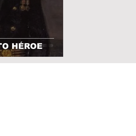
TO HÉROE
© 2021
¡Viento a un Largo y Buena Mar!