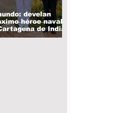
mundo: develan
áximo héroe naval
Cartagena de Indias