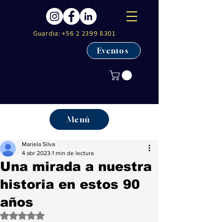
Guardia:
+56 2 2399 8301
Eventos
Menú
Mariela Silva
4 abr 2023
1 min de lectura
Una mirada a nuestra
historia en estos 90
años
Obtuvo NaN de 5 estrellas.