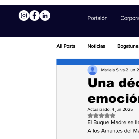
Portalón
Corpor
All Posts
Noticias
Bogatune
Mariela Silva
2 jun 
Una dé
emoción
Actualizado:
4 jun 2025
Obtuvo NaN de 5 es
El Buque Madre se ll
A los Amantes del Ma