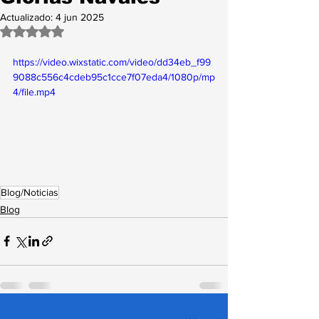
Actualizado:
4 jun 2025
Obtuvo NaN de 5 estrellas.
https://video.wixstatic.com/video/dd34eb_f99
9088c556c4cdeb95c1cce7f07eda4/1080p/mp
4/file.mp4
Blog/Noticias
Blog