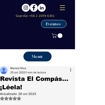
Guardia:
+56 2 2399 8301
Eventos
Menú
Mariela Silva
25 oct 2023
1 min de lectura
Revista El Compás...
¡Léela!
Actualizado:
26 oct 2023
Obtuvo NaN de 5 estrellas.