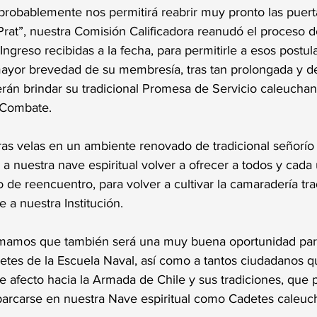
probablemente nos permitirá reabrir muy pronto las puert
rat”, nuestra Comisión Calificadora reanudó el proceso d
Ingreso recibidas a la fecha, para permitirle a esos postula
a mayor brevedad de su membresía, tras tan prolongada y d
rán brindar su tradicional Promesa de Servicio caleuchan
 Combate.
tras velas en un ambiente renovado de tradicional señorío
á a nuestra nave espiritual volver a ofrecer a todos y cada
o de reencuentro, para volver a cultivar la camaradería tra
e a nuestra Institución. 
mamos que también será una muy buena oportunidad para
tes de la Escuela Naval, así como a tantos ciudadanos qu
 afecto hacia la Armada de Chile y sus tradiciones, que 
arcarse en nuestra Nave espiritual como Cadetes caleuc