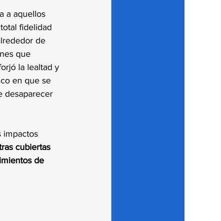
a a aquellos 
tal fidelidad 
lrededor de 
ones que 
jó la lealtad y 
ico en que se 
ce desaparecer 
s impactos 
ras cubiertas 
imientos de 