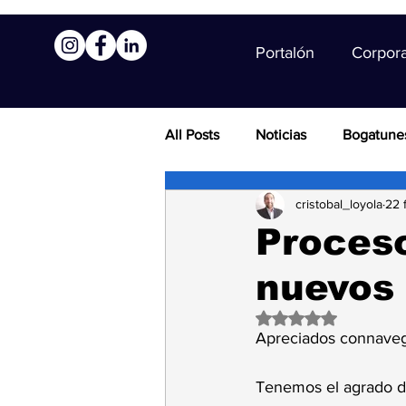
Portalón
Corpor
All Posts
Noticias
Bogatune
cristobal_loyola
22 
Proceso
nuevos 
Obtuvo NaN de 5 es
Apreciados connaveg
Tenemos el agrado d