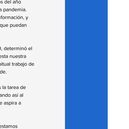
os del año 
la pandemia. 
nformación, y 
 que puedan 
, determinó el 
esta nuestra 
itual trabajo de 
de. 
 la tarea de 
ndo así al 
e aspira a 
 estamos 