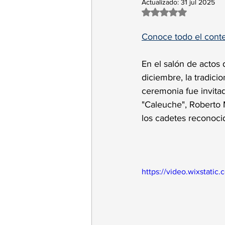
Actualizado:
31 jul 2025
Obtuvo NaN de 5 es
Conoce todo el conte
En el salón de actos 
diciembre, la tradic
ceremonia fue invita
"Caleuche", Roberto 
los cadetes reconoci
https://video.wixstat