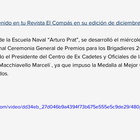
trellas.
nido en tu Revista El Compás en su edición de diciembre
de la Escuela Naval “Arturo Prat”, se desarrolló el miércol
ional Ceremonia General de Premios para los Brigadieres 2
do el Presidente del Centro de Ex Cadetes y Oficiales de 
Macchiavello Marcelí , ya que impuso la Medalla al Mejo
dos. 
ic.com/video/dd34eb_27d046b9a4394f73b675e555e5c9de29/480