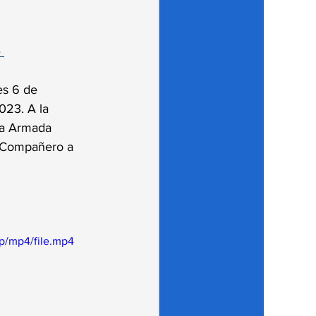
 
es 6 de 
023. A la 
la Armada 
r Compañero a 
p/mp4/file.mp4