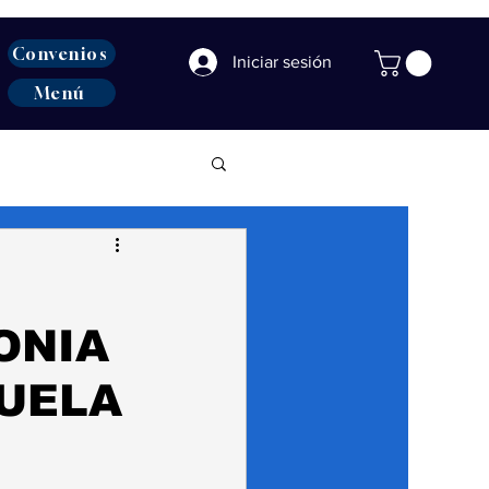
Convenios
Iniciar sesión
Menú
ONIA
CUELA