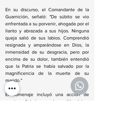
En su discurso, el Comandante de la 
Guarnición, señaló: "De súbito se vio 
enfrentada a su porvenir, ahogada por el 
llanto y abrazada a sus hijos. Ninguna 
queja salió de sus labios. Comprendió 
resignada y amparándose en Dios, la 
inmensidad de su desgracia, pero por 
encima de su dolor, también entendió 
que la Patria se había salvado por la 
magnificencia de la muerte de su 
marido."
El homenaje incluyó una acción de 
gracias oficiada por el capellán Jaime 
González y culminó con un emotivo 
toque de silencio, que selló el 
compromiso del "Caleuche" y de la 
Armada de Chile de preservar viva la 