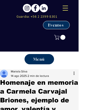
Guardia:
+56 2 2399 8301
Eventos
Menú
Mariela Silva
14 ago 2025
2 min de lectura
Homenaje en memoria
a Carmela Carvajal
Briones, ejemplo de
amor, valentía y