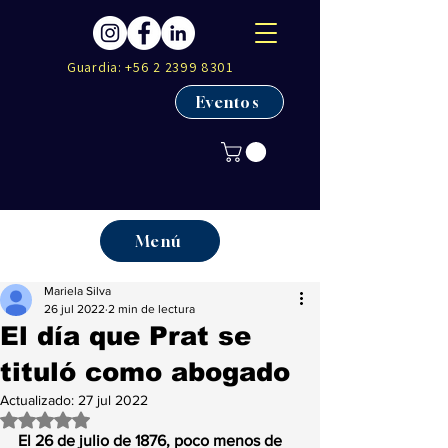
Guardia:
+56 2 2399 8301
Eventos
Menú
Mariela Silva
26 jul 2022
2 min de lectura
El día que Prat se
tituló como abogado
Actualizado:
27 jul 2022
Obtuvo NaN de 5 estrellas.
El 26 de julio de 1876, poco menos de 