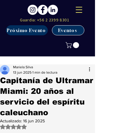
Guardia:
+56 2 2399 8301
Próximo Evento
Eventos
Mariela Silva
13 jun 2025
1 min de lectura
Capitanía de Ultramar
Miami: 20 años al
servicio del espíritu
caleuchano
Actualizado:
16 jun 2025
Obtuvo NaN de 5 estrellas.