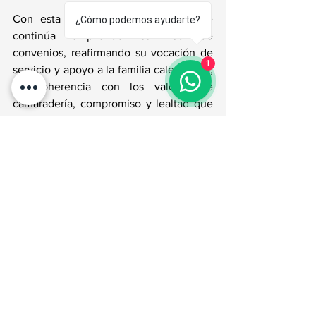
Con esta nueva alianza, el Caleuche 
¿Cómo podemos ayudarte?
continúa ampliando su red de 
convenios, reafirmando su vocación de 
1
servicio y apoyo a la familia caleuchana, 
en coherencia con los valores de 
camaradería, compromiso y lealtad que 
inspiran su quehacer institucional.
Para mayor información: 
brig.bienestar@caleuche.cl
Blog/Noticias
Blog
Ver todo